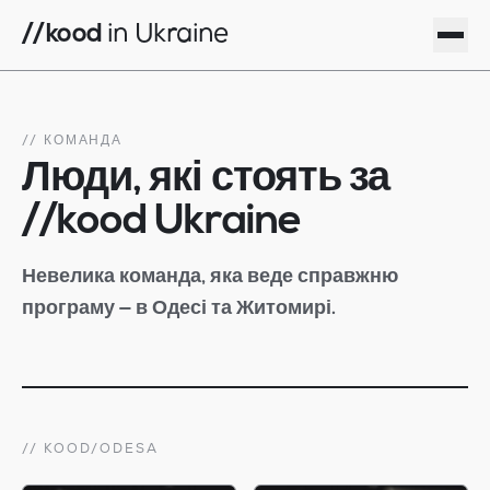
//kood
in Ukraine
як подати заявку
локації
// КОМАНДА
програма
Люди, які стоять за
блог
//kood Ukraine
команда
конфіденційність
Невелика команда, яка веде справжню
EN
програму — в Одесі та Житомирі.
увійти · Одеса
увійти · Житомир
// KOOD/ODESA