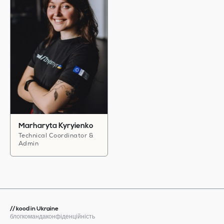
Marharyta Kyryienko
Technical Coordinator &
Admin
// kood in Ukraine
блог
команда
конфіденційність